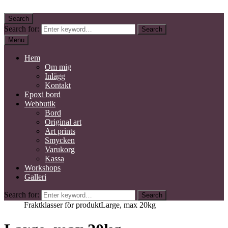
Skip to content
Search
Kidby Design
Mixed media konstnär
Search for:
Search
Menu
Hem
Om mig
Inlägg
Kontakt
Epoxi bord
Webbutik
Bord
Original art
Art prints
Smycken
Varukorg
Kassa
Workshops
Galleri
Search for:
Search
Home
Fraktklasser för produkt
Large, max 20kg