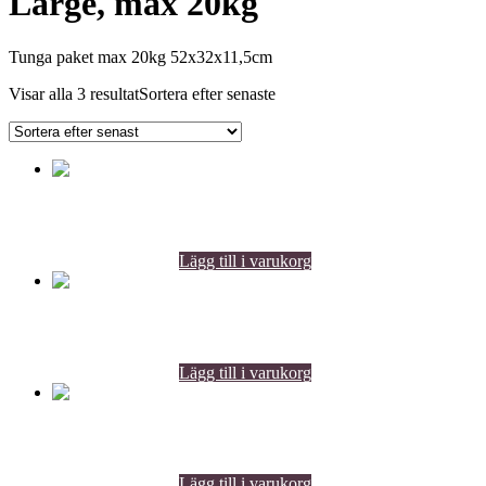
Large, max 20kg
Tunga paket max 20kg 52x32x11,5cm
Visar alla 3 resultat
Sortera efter senaste
Bord
6500
kr
Lägg till i varukorg
inkl. moms
Bord
6500
kr
Lägg till i varukorg
inkl. moms
Bord
5200
kr
Lägg till i varukorg
inkl. moms