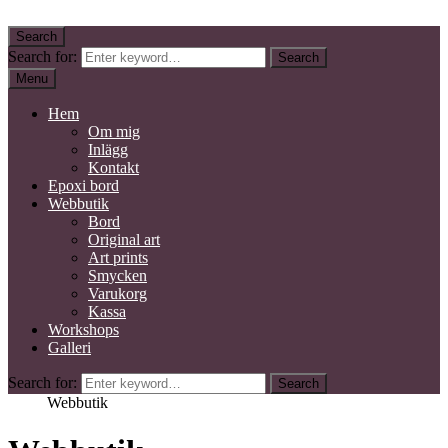
Skip to content
Search
Kidby Design
Mixed media konstnär
Search for:
Search
Menu
Hem
Om mig
Inlägg
Kontakt
Epoxi bord
Webbutik
Bord
Original art
Art prints
Smycken
Varukorg
Kassa
Workshops
Galleri
Search for:
Search
Home
Webbutik