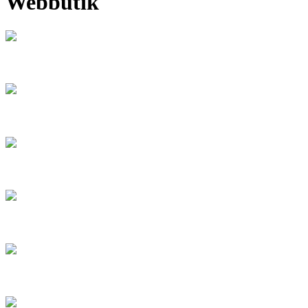
Webbutik
ART PRINTS
ORIGINAL ART
WORKSHOPS
BORD
BRICKOR & GLASUNDERLÄGG