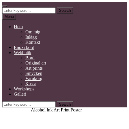
Skip
Search
Kidby Design
to
Search
Mixed media konstnär
Search
content
for:
Menu
Hem
Om mig
Inlägg
Kontakt
Epoxi bord
Webbutik
Bord
Original art
Art prints
Smycken
Varukorg
Kassa
Workshops
Galleri
Search
Search
for:
Home
Art prints
Alcohol Ink Art Print Poster