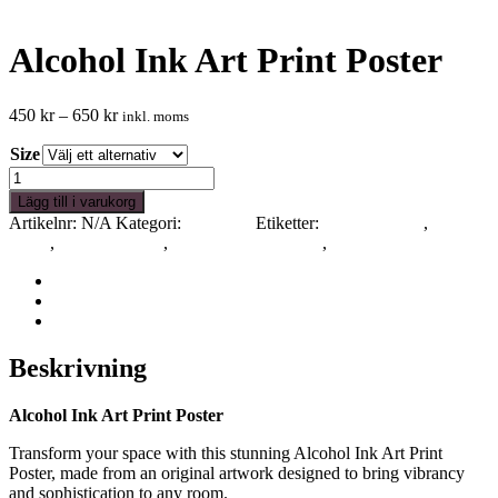
Alcohol Ink Art Print Poster
Prisintervall:
450
kr
–
650
kr
inkl. moms
450 kr
Size
till
Rensa
650 kr
Alcohol
Ink
Lägg till i varukorg
Art
Artikelnr:
N/A
Kategori:
Art prints
Etiketter:
alcohol ink art
,
art print
Print
poster
,
home decor art
,
premium matte poster
,
Print 40x60
Poster
mängd
Beskrivning
Ytterligare information
Recensioner (0)
Beskrivning
Alcohol Ink Art Print Poster
Transform your space with this stunning Alcohol Ink Art Print
Poster, made from an original artwork designed to bring vibrancy
and sophistication to any room.