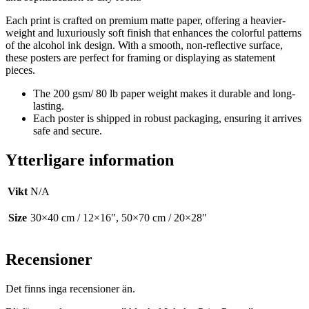
Each print is crafted on premium matte paper, offering a heavier-
weight and luxuriously soft finish that enhances the colorful patterns
of the alcohol ink design. With a smooth, non-reflective surface,
these posters are perfect for framing or displaying as statement
pieces.
The 200 gsm/ 80 lb paper weight makes it durable and long-
lasting.
Each poster is shipped in robust packaging, ensuring it arrives
safe and secure.
Ytterligare information
Vikt
N/A
Size
30×40 cm / 12×16″, 50×70 cm / 20×28″
Recensioner
Det finns inga recensioner än.